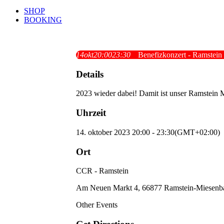
SHOP
BOOKING
14
okt
20:00
23:30
Benefizkonzert - Ramstein
Details
2023 wieder dabei! Damit ist unser Ramstein 
Uhrzeit
14. oktober 2023 20:00 - 23:30
(GMT+02:00)
Ort
CCR - Ramstein
Am Neuen Markt 4, 66877 Ramstein-Miesenb
Other Events