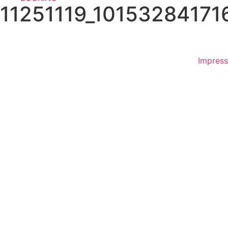
11251119_1015328417
Impres