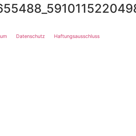
1655488_591011522049
sum
Datenschutz
Haftungsausschluss